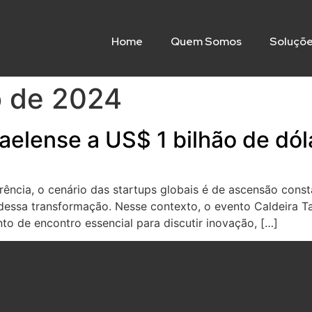
Home
Quem Somos
Soluçõ
o de 2024
aelense a US$ 1 bilhão de dól
ência, o cenário das startups globais é de ascensão cons
 dessa transformação. Nesse contexto, o evento Caldeira T
nto de encontro essencial para discutir inovação, […]