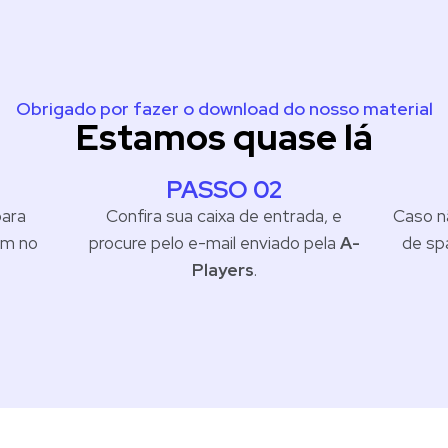
Obrigado por fazer o download do nosso material
Estamos quase lá
PASSO 02
para
Confira sua caixa de entrada, e
Caso n
em no
procure pelo e-mail enviado pela
A-
de sp
Players
.